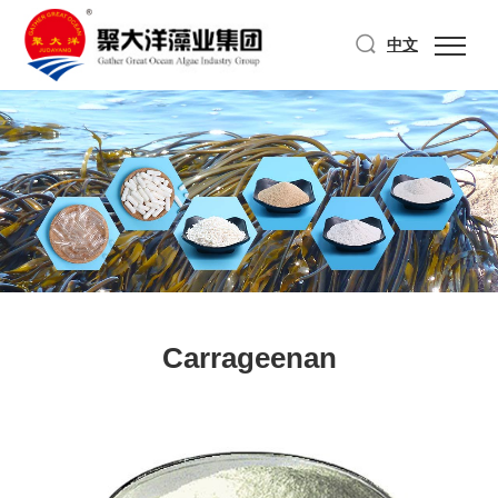
中文
Carrageenan