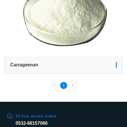
Carrageenan
1
24 hour service hotline
0532-86157066